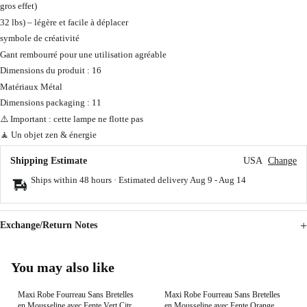
gros effet)
32 lbs) – légère et facile à déplacer
symbole de créativité
Gant rembourré pour une utilisation agréable
Dimensions du produit : 16
Matériaux Métal
Dimensions packaging : 11
⚠️ Important : cette lampe ne flotte pas
🧘 Un objet zen & énergie
Shipping Estimate
USA
Change
Ships within 48 hours · Estimated delivery
Aug 9
-
Aug 14
Exchange/Return Notes
You may also like
Maxi Robe Fourreau Sans Bretelles
Maxi Robe Fourreau Sans Bretelles
en Mousseline avec Fente Vert Citron
en Mousseline avec Fente Orange