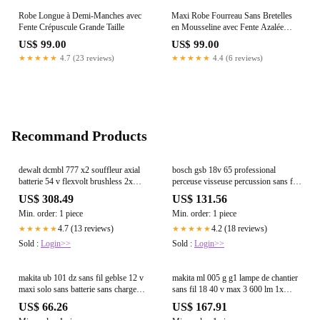
Robe Longue à Demi-Manches avec
Maxi Robe Fourreau Sans Bretelles
Fente Crépuscule Grande Taille
en Mousseline avec Fente Azalée
Grande Taille
US$ 99.00
US$ 99.00
★★★★★
4.7 (23 reviews)
★★★★★
4.4 (6 reviews)
Recommand Products
dewalt dcmbl 777 x2 souffleur axial
bosch gsb 18v 65 professional
batterie 54 v flexvolt brushless 2x
perceuse visseuse percussion sans fil
batterie 9 0 ah chargeur
18 v 65 nm 06019n3300 brushless
US$ 308.49
US$ 131.56
solo sans batterie sans chargeur 11
Min. order: 1 piece
Min. order: 1 piece
4.7 (13 reviews)
4.2 (18 reviews)
★★★★★
★★★★★
Sold :
Login>>
Sold :
Login>>
makita ub 101 dz sans fil geblse 12 v
makita ml 005 g g1 lampe de chantier
maxi solo sans batterie sans chargeur
sans fil 18 40 v max 3 600 lm 1x
1
batterie 6 0 ah sans chargeur
US$ 66.26
US$ 167.91