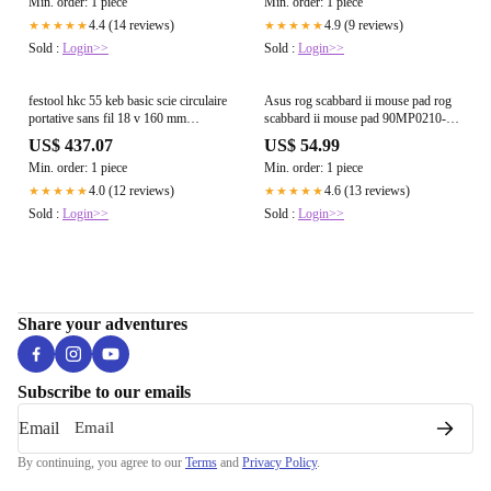
Min. order: 1 piece
Min. order: 1 piece
4.4 (14 reviews)
4.9 (9 reviews)
★★★★★
★★★★★
Sold :
Login>>
Sold :
Login>>
festool hkc 55 keb basic scie circulaire
Asus rog scabbard ii mouse pad rog
portative sans fil 18 v 160 mm
scabbard ii mouse pad 90MP0210-
brushless 2x batterie 5 0 ah chargeur
BPUA00
US$ 437.07
US$ 54.99
systainer
Min. order: 1 piece
Min. order: 1 piece
4.0 (12 reviews)
4.6 (13 reviews)
★★★★★
★★★★★
Sold :
Login>>
Sold :
Login>>
Share your adventures
Subscribe to our emails
Email
By continuing, you agree to our
Terms
and
Privacy Policy
.