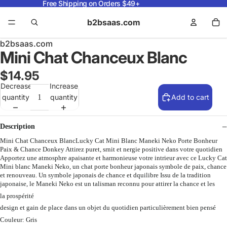
Free Shipping on Orders $49+
b2bsaas.com
b2bsaas.com
Mini Chat Chanceux Blanc
$14.95
Decrease
Increase
quantity
quantity
Add to cart
Description
Mini Chat Chanceux BlancLucky Cat Mini Blanc Maneki Neko Porte Bonheur
Paix & Chance Donkey Attirez puret, srnit et nergie positive dans votre quotidien
Apportez une atmosphre apaisante et harmonieuse votre intrieur avec ce Lucky Cat
Mini blanc Maneki Neko, un chat porte bonheur japonais symbole de paix, chance
et renouveau. Un symbole japonais de chance et dquilibre Issu de la tradition
japonaise, le Maneki Neko est un talisman reconnu pour attirer la chance et les
la prospérité
design et gain de place dans un objet du quotidien particulièrement bien pensé
Couleur: Gris